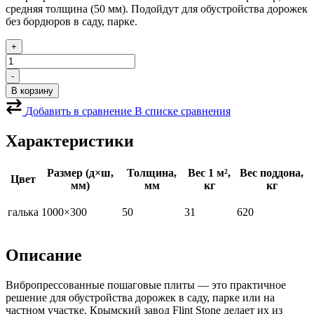
средняя толщина (50 мм). Подойдут для обустройства дорожек
без бордюров в саду, парке.
+
Количество
товара
-
Пошаговые
В корзину
плиты
галька
Добавить в сравнение
В списке сравнения
Характеристики
Размер (д×ш,
Толщина,
Вес 1 м²,
Вес поддона,
Цвет
мм)
мм
кг
кг
галька
1000×300
50
31
620
Описание
Вибропрессованные пошаговые плиты — это практичное
решение для обустройства дорожек в саду, парке или на
частном участке. Крымский завод Flint Stone делает их из