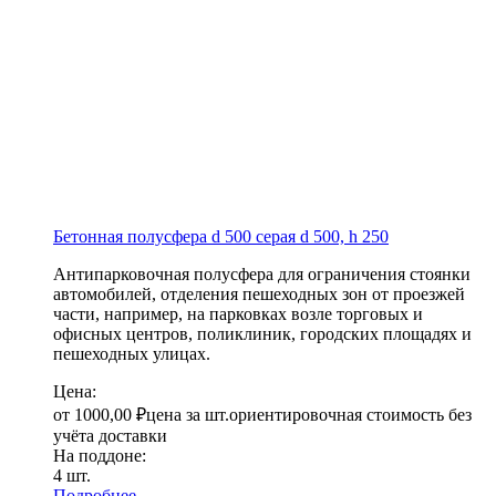
Бетонная полусфера d 500 серая
d 500, h 250
Антипарковочная полусфера для ограничения стоянки
автомобилей, отделения пешеходных зон от проезжей
части, например, на парковках возле торговых и
офисных центров, поликлиник, городских площадях и
пешеходных улицах.
Цена:
от
1000,00
₽
цена за шт.
ориентировочная стоимость без
учёта доставки
На поддоне:
4 шт.
Подробнее