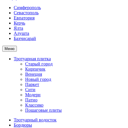
Симферополь
Севастополь
Евпатория
Керчь
Ялта
Алушта
Бахчисарай
Меню
Тротуарная плитка
Старый город
Кирпичик
Венеция
Новый город
Паркет
Сити
Модерн
Патио
Классико
Пошаговые плиты
Тротуарный водосток
Бордюры