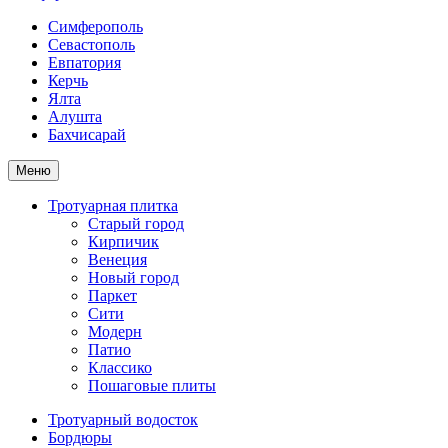
Симферополь
Севастополь
Евпатория
Керчь
Ялта
Алушта
Бахчисарай
Меню
Тротуарная плитка
Старый город
Кирпичик
Венеция
Новый город
Паркет
Сити
Модерн
Патио
Классико
Пошаговые плиты
Тротуарный водосток
Бордюры