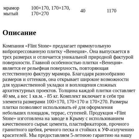
мрамор
100×170, 170×170,
40
1170
мытый
170×270
Описание
Компания «Flint Stone» предлагает прямоугольную
вибропрессованную плитку «Венеция». Она выпускается в
трех размерах и отличается уникальной природной фактурой
поверхности. Главной особенностью плитки «Венеция»
является ее рельефная поверхность, повторяющая
естественную фактуру мрамора. Благодаря разнообразию
размеров и оттенков, она открывает широкие возможности
для художественной укладки и воплощения сложных
архитектурных проектов. Толщина каждой плитки составляет
40 мм, а вес 1 кв.м. - 85 кг. Комплект включает в себя три
элемента размерами 100×170, 170×170 и 170×270. Размеры
плитки позволяют использовать её для оформления
небольших площадок, террас, ступеней. Продукция «Flint
Stone» изготовлена на заводе в Крыму с использованием
качественного сырья: цемента, пластификаторов, прочного
гранитного щебня, речного песка и стойких к УФ-излучению
красителей. Мы предоставляем 5-летнюю гарантию на нашу