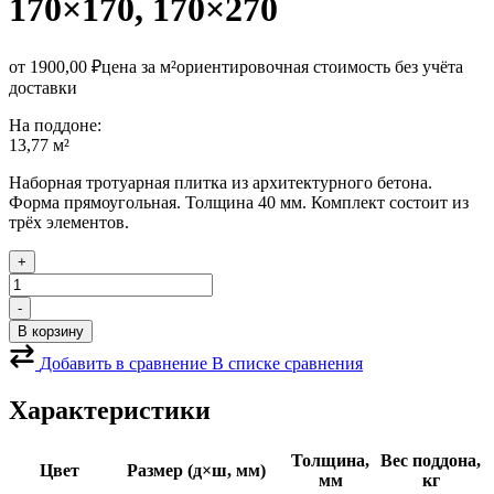
170×170, 170×270
от
1900,00
₽
цена за м²
ориентировочная стоимость без учёта
доставки
На поддоне:
13,77 м²
Наборная тротуарная плитка из архитектурного бетона.
Форма прямоугольная. Толщина 40 мм. Комплект состоит из
трёх элементов.
+
Количество
товара
-
Тротуарная
В корзину
плитка
Венеция
Добавить в сравнение
В списке сравнения
мрамор
мытый
Характеристики
Толщина,
Вес поддона,
Цвет
Размер (д×ш, мм)
мм
кг